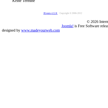
Keine Termine
JEvents v2.2.8
Copyright © 2006-2012
© 2026 Intern
Joomla!
is Free Software rele
designed by
www.madeyourweb.com