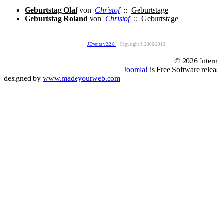
Geburtstag Olaf
von
Christof
::
Geburtstage
Geburtstag Roland
von
Christof
::
Geburtstage
JEvents v2.2.8
Copyright © 2006-2012
© 2026 Intern
Joomla!
is Free Software rele
designed by
www.madeyourweb.com