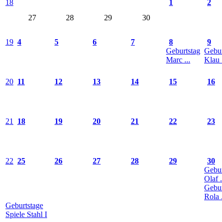
18
1
2
27
28
29
30
19
4
5
6
7
8
9
Geburtstag
Gebur
Marc ...
Klau .
20
11
12
13
14
15
16
21
18
19
20
21
22
23
22
25
26
27
28
29
30
Gebur
Olaf .
Gebur
Rola .
Geburtstage
Spiele Stahl I