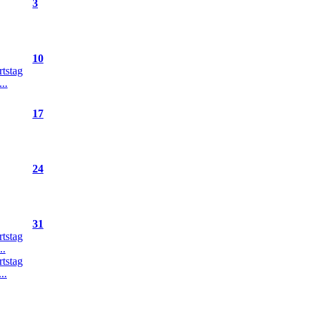
3
10
tstag
..
17
24
31
tstag
..
tstag
..